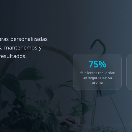
bras personalizadas
os, mantenemos y
resultados.
75%
de clientes recuerdan
un negocio por su
aroma