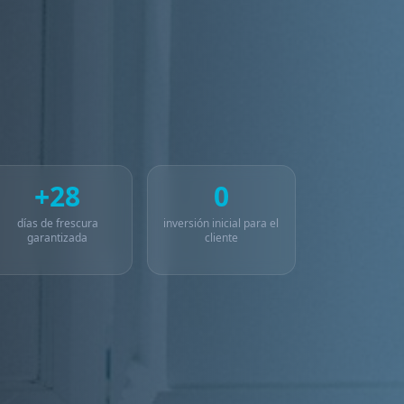
+28
0
días de frescura
inversión inicial para el
garantizada
cliente